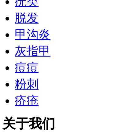
疣类
脱发
甲沟炎
灰指甲
痘痘
粉刺
疥疮
关于我们