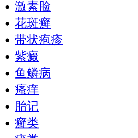
激素脸
花斑癣
带状疱疹
紫癜
鱼鳞病
瘙痒
胎记
癣类