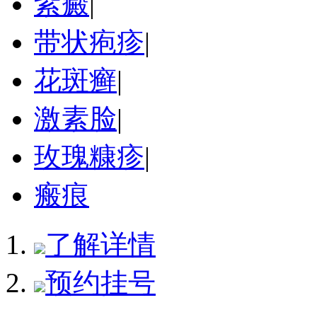
紫癜
|
带状疱疹
|
花斑癣
|
激素脸
|
玫瑰糠疹
|
瘢痕
了解详情
预约挂号