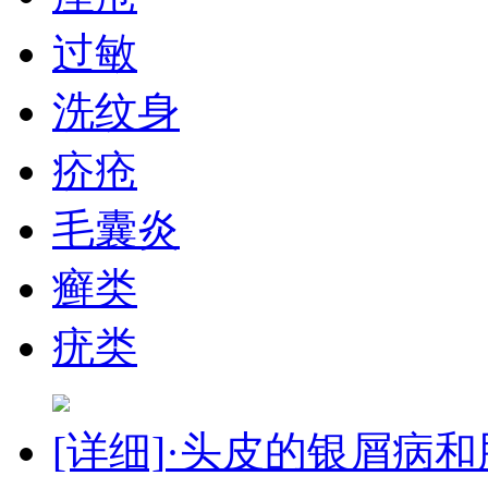
过敏
洗纹身
疥疮
毛囊炎
癣类
疣类
[详细]
·头皮的银屑病