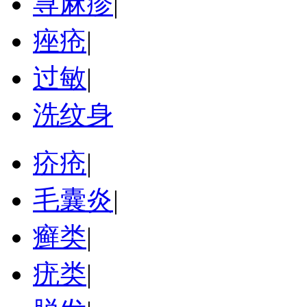
荨麻疹
|
痤疮
|
过敏
|
洗纹身
疥疮
|
毛囊炎
|
癣类
|
疣类
|