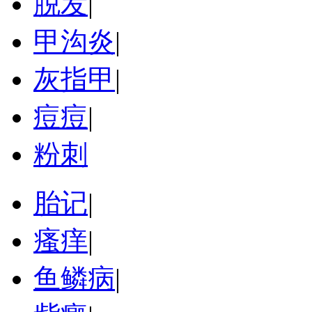
脱发
|
甲沟炎
|
灰指甲
|
痘痘
|
粉刺
胎记
|
瘙痒
|
鱼鳞病
|