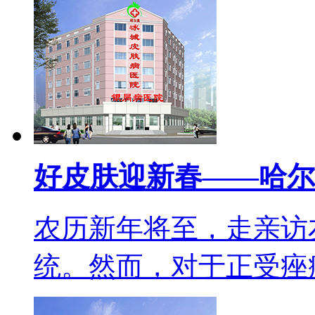
好皮肤迎新春——哈尔
农历新年将至，走亲访
统。然而，对于正受痤疮