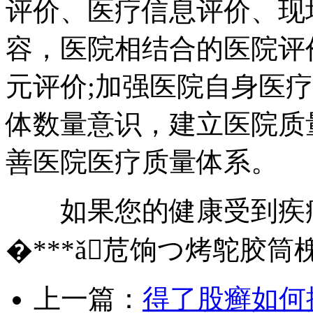
评价、医疗信息评价、现
容，医院相结合的医院评
元评价;加强医院自身医
体数量意识，建立医院质
善医院医疗质量体系。
如果您的健康受到疾病
�***ǎ苊饷つ烤鸵胶筒
上一篇：
得了股癣如何