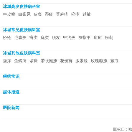
冰城高发皮肤病科室
牛皮癣
白癜风
皮炎
湿疹
荨麻疹
痤疮
过敏
冰城常见皮肤病科室
疥疮
毛囊炎
癣类
疣类
脱发
甲沟炎
灰指甲
痘痘
粉刺
冰城其他皮肤病科室
瘙痒
鱼鳞病
紫癜
带状疱疹
花斑癣
激素脸
玫瑰糠疹
瘢痕
疾病常识
媒体报道
医院新闻
版权归：哈