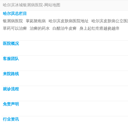
哈尔滨冰城银屑病医院-网站地图
哈尔滨总栏目
银屑病医院
掌跖脓疱病
哈尔滨皮肤病医院地址
哈尔滨皮肤病公立医
草药可以治癣
治癣的药水
白醋治牛皮癣
身上起红疙瘩越挠越痒
医院概况
客服团队
来院路线
就诊流程
免责声明
行业资讯