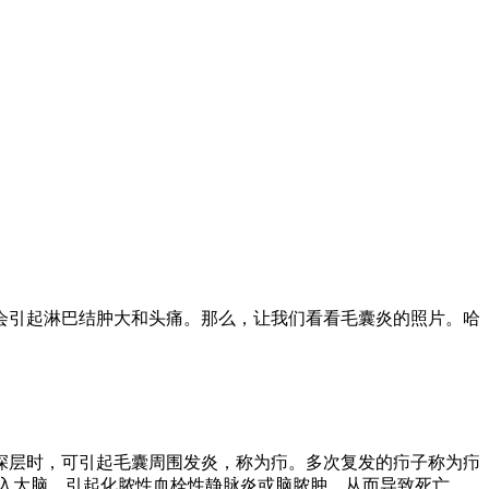
引起淋巴结肿大和头痛。那么，让我们看看毛囊炎的照片。哈
层时，可引起毛囊周围发炎，称为疖。多次复发的疖子称为疖
入大脑，引起化脓性血栓性静脉炎或脑脓肿，从而导致死亡。