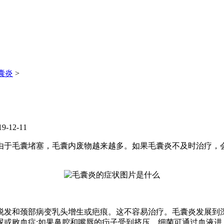
囊炎
>
-12-11
于毛囊堵塞，毛囊内废物越来越多。如果毛囊炎不及时治疗，会
发和颈部病变乳头增生或疤痕。这不容易治疗。毛囊炎发展到深
尿或败血症;如果鼻腔和嘴唇的疖子受到挤压，细菌可通过血液进