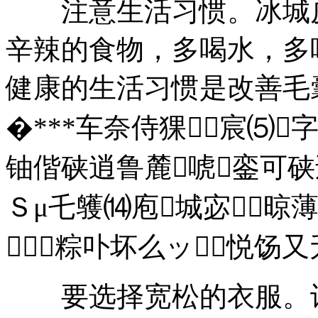
注意生活习惯。冰城皮
辛辣的食物，多喝水，多
健康的生活习惯是改善毛
�***车奈侍猓宸⑸
铀偕硖逍鲁麓唬銮可硖
Ｓμ乇鹱⒁庖城宓晾
⒐粽卟坏么ッ悦饧
要选择宽松的衣服。许